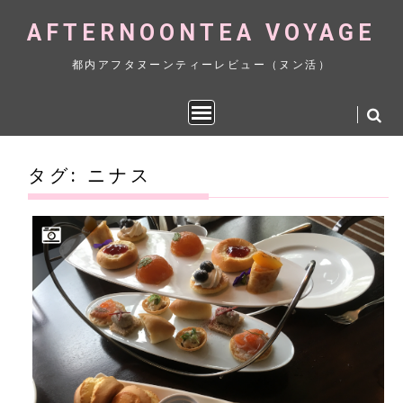
Skip
AFTERNOONTEA VOYAGE
to
content
都内アフタヌーンティーレビュー（ヌン活）
タグ:
ニナス
(2017.6)グランドハイアット東京 女帝・エカテリーナ2世のアフタヌーンティー 4,347円（一休）