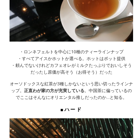
・ロンネフェルトを中心に10種のティーラインナップ
・すべてアイスかホットか選べる。ホットはポット提供
・頼んでないけれどカフェオレがミルクたっぷりでおいしそう
だったし原価が高そう（お得そう）だった
オーソドックスな紅茶が3種しかないという思い切ったラインナ
ップ。
正直わが家の方が充実している
。中国茶に偏っているの
でここはそんなにオリエンタル推しだったのか…と知る。
■ハード