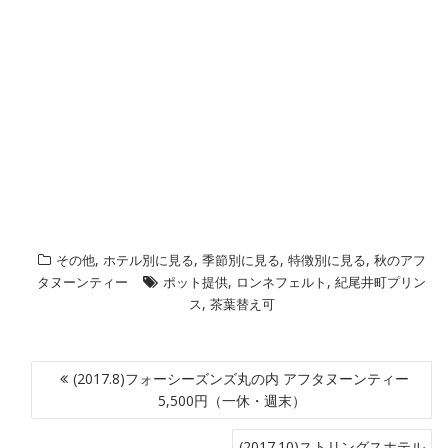
,
,
,
,
その他
ホテル別に見る
季節別に見る
特徴別に見る
秋のアフ
,
,
タヌーンティー
ポット提供
ロンネフェルト
紀尾井町プリン
,
ス
茶葉替え可
投
(2017.8)フォーシーズンズ丸の内 アフタヌーンティー
稿
5,500円（一休・週末）
ナ
(2017.10)ストリングスホテル