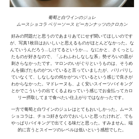
葡萄と白ワインのジュレ
ムースショコラ ベリーソース ピーカンナッツのクロカン
好みの問題だと思うのであまりあてにせず聞いてほしいのです
が、写真1枚目はおいしいと思えるものがほとんどなかった。な
んていうんだろう…しけてるというか…。なにかと、さくっとし
たものが好きなので、「ふわふわしなしな系」勢ぞろいの皿が
刺さらなかったです。マロンのいがぐりというものは、そうめ
んを揚げたものがついていると言っていましたが、パリパリし
ていなくて、しなしなの何かがついているという感じで良さが
わからなかった。マドレーヌも、よく安いスイーツバイキング
とかでこういうの出てくるよねっていう感じでお金払ってカロ
リー摂取してまで食べたい仕上がりではなかったです。
一方で葡萄と白ワインのジュレはとてもおいしかった。ムース
ショコラは、チョコ好きなのでおいしいと思ったけれど、でも
やっぱりバイキングで出てくる味だと思った。すみません。端
的に言うとスイーツのレベルは低いという感想でした。