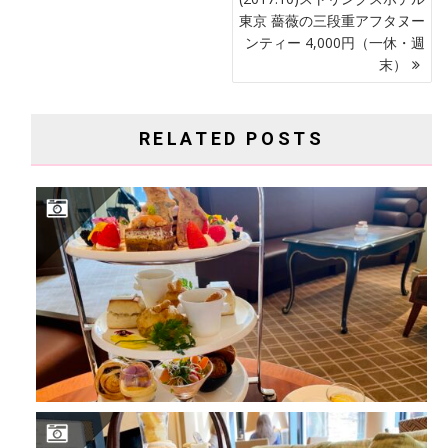
ビ
東京 薔薇の三段重アフタヌー
ゲ
ンティー 4,000円（一休・週
末）
ー
シ
ョ
RELATED POSTS
ン
(2022.4) ピーターラビットのバースデーアフタヌーンティー 8,855円（一休・平日）