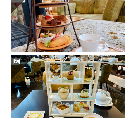
(2022.3) ハイアット リージェンシー箱根 ホワイトXダーク チョコレート アフタヌーンティー 4,294円（一休・平日）
(2021.11)グローブトロッターアフタヌーンティー 7,300円（直接予約）