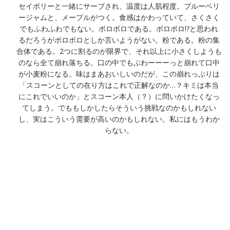
セイボリーと一緒にサーブされ、温度は人肌程度。ブルーベリ
ージャムと、メープルがつく。食感はかわっていて、さくさく
でもふわふわでもない。ボロボロである。ボロボロ!?と思われ
るだろうがボロボロとしか言いようがない。粉である。粉の集
合体である。2つに割るのが限界で、それ以上に小さくしようも
のなら全て崩れ落ちる。口の中でもぶわーーーっと崩れて口中
が小麦粉になる。味はまあおいしいのだが、この崩れっぷりは
「スコーンとしての在り方はこれで正解なのか…？キミは本当
にこれでいいのか」とスコーン本人（？）に問いかけたくなっ
てしまう。でももしかしたらそういう挑戦なのかもしれない
し、実はこういう需要が高いのかもしれない。私にはもうわか
らない。